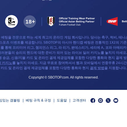
 베팅을 전문으로 하는 세계 최고의 온라인 게임 회사입니다. 당사는 축구, 럭비, 테니스, 
의 스포츠 이벤트를 제공합니다. SBOTOP의 아시아 핸디캡 베팅은 전통적인 1X2의 기
 통해 프리미어 리그, 챔피언스 리그, 라 리가, 분데스리가, 세리에 A, 코파 아메리카
여러분들의 승리의 핸드에 대한 준비가 되어 있는 라이브 딜러 카지노를 놓치지 마세요
행 송금, 신용/지불 카드 및 온라인 결제 제공업체를 포함한 다양한 통화와 현지 결제
러 카지노
를 놓치지 마세요. 지금 무료로 참여하셔서 웹과 모바일에서 연중무휴 24시간 
카드 및 온라인 결제 제공업체를 포함한 다양한 통화와 현지
결제 방법
을 지원합니다.
Copyright © SBOTOP.com. All rights reserved.
임있는 갬블링
베팅 규칙 & 규정
도움말
고객센터