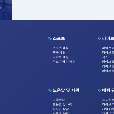
스포츠
라이브
스포츠 베팅
라이브 
축구 베팅
라이브 딜
라이브 베팅
식스
믹스 파레이 베팅
라이브 
라이브 
라이브 
도움말 및 지원
베팅 
고객센터
스포츠 
도움말 및 FAQ
라이브 
실시간 상담
게임 베
스포츠 FAQ
18세 이